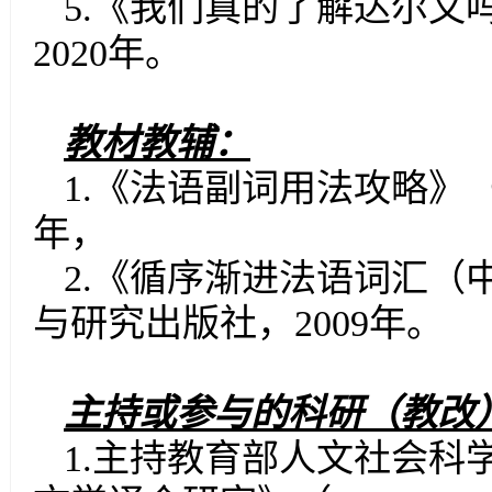
5
.
《我们真的了解达尔文
2020
年。
教材教辅：
1
.
《法语副词用法攻略》
年，
2
.
《循序渐进法语词汇（
与研究出版社，
2009
年。
主持或参与的科研（教改
1
.
主持教育部人文社会科