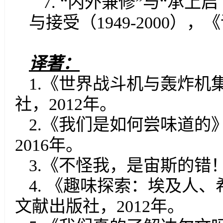
7
.
“内外兼修”与“承上
与接受（
1949-2000
），《
译著：
1
.
《世界战斗机与轰炸机
社，
2012
年。
2
.
《我们是如何尝味道的
2016
年。
3
.
《不怪我，是宙斯的错
4
.
《
趣味探索：埃及人、
文献出版社，
2012
年。