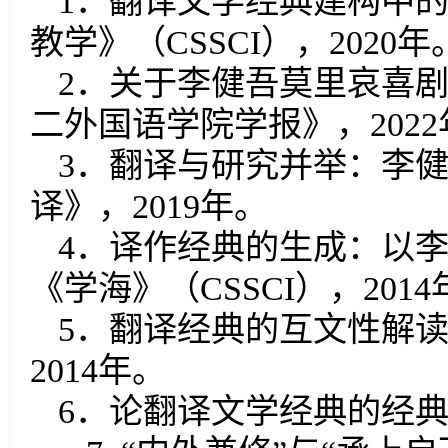
1
．
翻译文学经典建构中
教学》（
CSSCI
），
2020
年
2
．关于李健吾莫里哀喜
二外国语学院学报》，
2
022
3
．
翻译与研究并举：李
译》，
2019
年。
4
．
译作经典的生成：以
《学海》（
CSSCI
），
2014
5
．
翻译经典的互文性解
2014
年。
6
．
论翻译文学经典的经