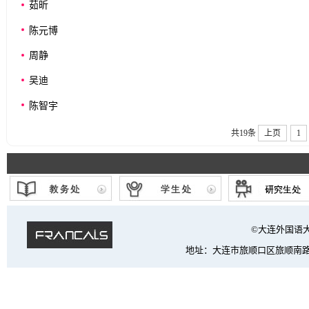
茹昕
陈元博
周静
吴迪
陈智宇
共19条
上页
1
©大连外国语大学 法
地址：大连市旅顺口区旅顺南路西段6号