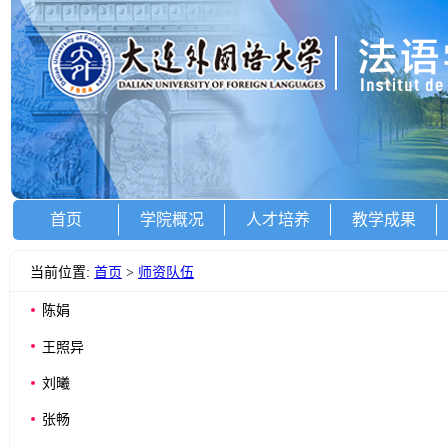
首页
学院概况
人才培养
教学成果
当前位置:
首页
>
师资队伍
陈娟
王照异
刘曦
张畅