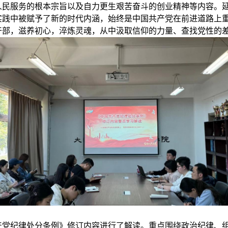
人民服务的根本宗旨以及自力更生艰苦奋斗的创业精神等内容。
实践中被赋予
了
新的时代内涵，始终是中国共产党在前进道路上
干部，滋养初心，淬炼灵魂，从中汲取信仰的力量、查找党性的
产党纪律处分条例》
修订内容进行了解读
。
重点围绕政治纪律、