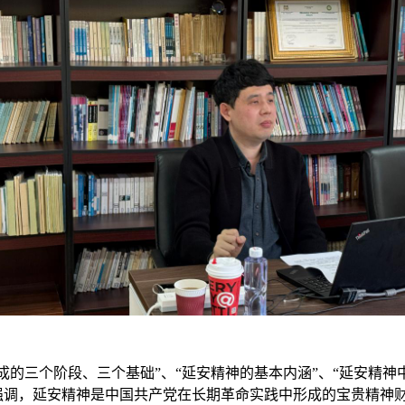
成的三个阶段
、三个基础
”
、
“延安精神的基本内涵”、“延安精神
强调
，
延安精神是中国共产党在长期革命实践中形成的宝贵精神