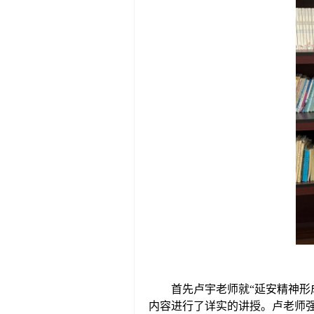
首先
卢宇老师就
“延安精神形
内容
进行了
详实的
讲
授
。
卢
老师