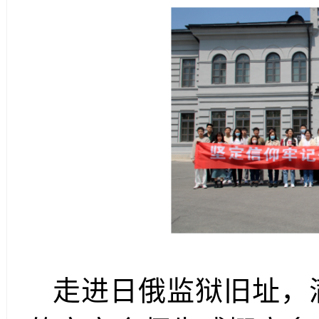
走进日俄监狱旧址，