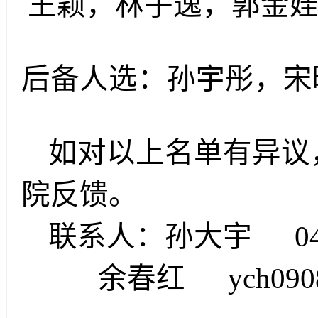
王颖
，
林子逸
，
郭金
后备人选
：
孙宇彤
，
宋
如对以上名单有异议
院反馈。
联系人
：
孙大宇
0
余春红
ych09